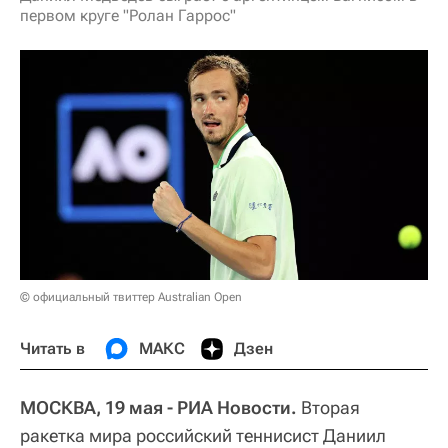
первом круге "Ролан Гаррос"
© официальный твиттер Australian Open
Читать в
МАКС
Дзен
МОСКВА, 19 мая - РИА Новости.
Вторая
ракетка мира российский теннисист Даниил