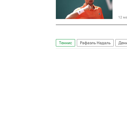
12 ма
Теннис
Рафаэль Надаль
Ден