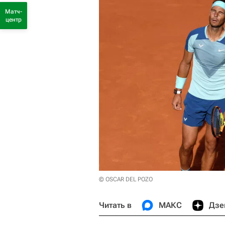
Матч-
центр
© OSCAR DEL POZO
Читать в
МАКС
Дзе