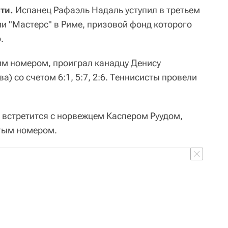
ти.
Испанец Рафаэль Надаль уступил в третьем
ии "Мастерс" в Риме, призовой фонд которого
.
им номером, проиграл канадцу Денису
) со счетом 6:1, 5:7, 2:6. Теннисисты провели
встретится с норвежцем Каспером Руудом,
ятым номером.