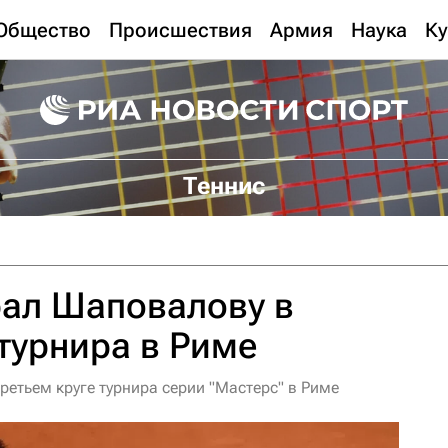
Общество
Происшествия
Армия
Наука
Ку
Теннис
рал Шаповалову в
 турнира в Риме
етьем круге турнира серии "Мастерс" в Риме