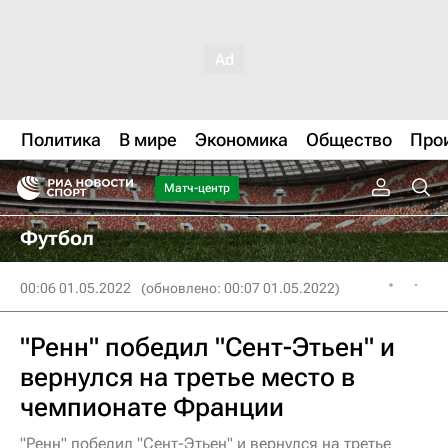
Политика
В мире
Экономика
Общество
Про
Матч-центр
Футбол
00:06 01.05.2022
(обновлено: 00:07 01.05.2022)
"Ренн" победил "Сент-Этьен" и
вернулся на третье место в
чемпионате Франции
"Ренн" победил "Сент-Этьен" и вернулся на третье