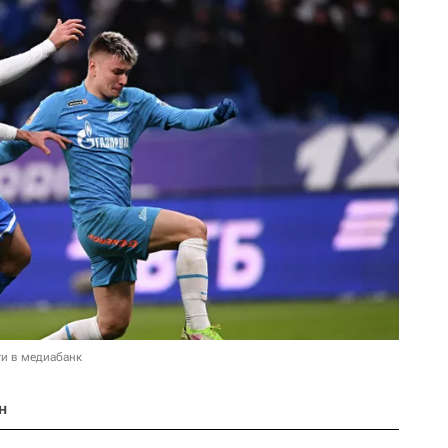
и в медиабанк
н