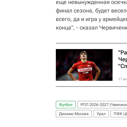
еще невынужденная осечка
финал сезона, будет весел
всего, да и игра у армейце
конца", - сказал Червиченк
"Р
Че
"С
11 ап
Футбол
РПЛ 2026-2027 (Чемпион
Динамо Москва
Урал
ПФК Ц