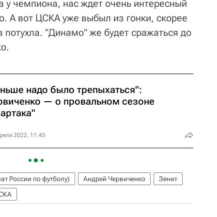
 у чемпиона, нас ждет очень интересный
о. А вот ЦСКА уже выбыл из гонки, скорее
в потухла. "Динамо" же будет сражаться до
о.
аньше надо было трепыхаться":
рвиченко — о провальном сезоне
партака"
реля 2022, 11:45
ат России по футболу)
Андрей Червиченко
Зенит
СКА