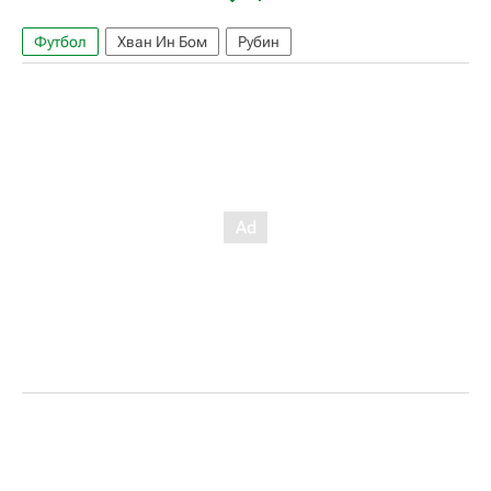
Футбол
Хван Ин Бом
Рубин