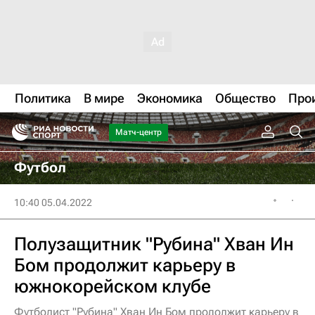
Политика
В мире
Экономика
Общество
Про
Матч-центр
Футбол
10:40 05.04.2022
Полузащитник "Рубина" Хван Ин
Бом продолжит карьеру в
южнокорейском клубе
Футболист "Рубина" Хван Ин Бом продолжит карьеру в