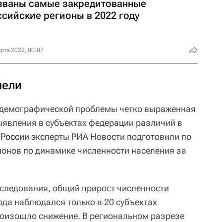
званы самые закредитованные
ссийские регионы в 2022 году
рта 2022, 00:07
чели
у демографической проблемы четко выраженная
ыявления в субъектах федерации различий в
х
России
эксперты РИА Новости подготовили по
ионов по динамике численности населения за
исследования, общий прирост численности
ода наблюдался только в 20 субъектах
роизошло снижение. В региональном разрезе