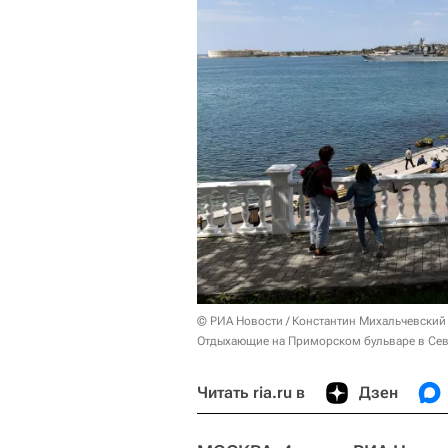
© РИА Новости / Константин Михальчевский
Отдыхающие на Приморском бульваре в Сев
Читать ria.ru в
Дзен