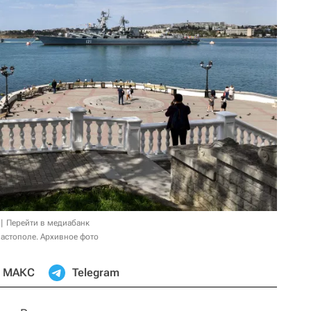
Перейти в медиабанк
астополе. Архивное фото
МАКС
Telegram