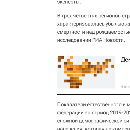
эксперты.
В трех четвертях регионов с
характеризовалась убылью ж
смертности над рождаемостью
исследовании РИА Новости.
Де
4 апр
Показатели естественного и 
федерации за период 2019-20
сложной демографической си
населения, которая не комп