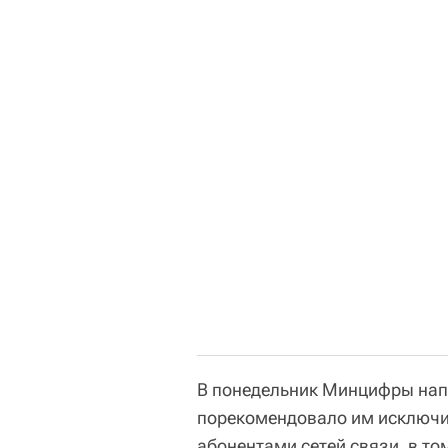
В понедельник Минцифры нап
порекомендовало им исключи
абонентами сетей связи, в т