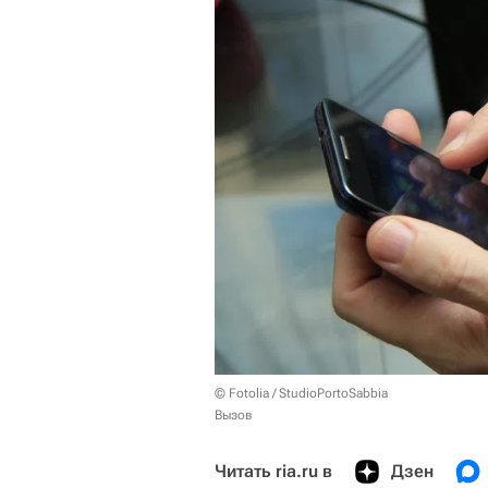
© Fotolia / StudioPortoSabbia
Вызов
Читать ria.ru в
Дзен