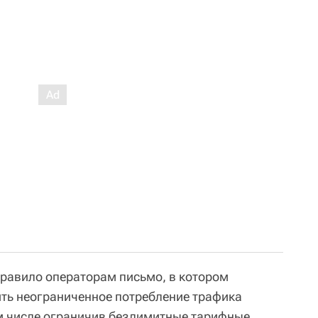
равило операторам письмо, в котором
ть неограниченное потребление трафика
ом числе ограничив безлимитные тарифные