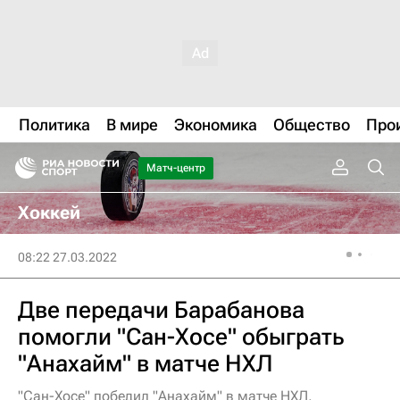
Политика
В мире
Экономика
Общество
Про
Матч-центр
Хоккей
08:22 27.03.2022
Две передачи Барабанова
помогли "Сан-Хосе" обыграть
"Анахайм" в матче НХЛ
"Сан-Хосе" победил "Анахайм" в матче НХЛ,