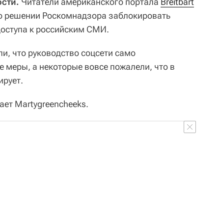
ости.
Читатели американского портала
Breitbart
о решении Роскомнадзора заблокировать
доступа к российским СМИ.
и, что руководство соцсети само
 меры, а некоторые вовсе пожалели, что в
ирует.
ает Martygreencheeks.