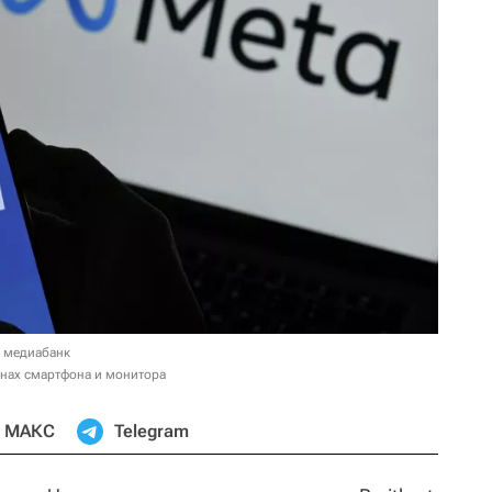
в медиабанк
анах смартфона и монитора
МАКС
Telegram