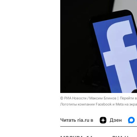
© РИА Новости / Максим Блинов
Перейти 
Логотипы компании Facebook и Meta на экр
Читать ria.ru в
Дзен