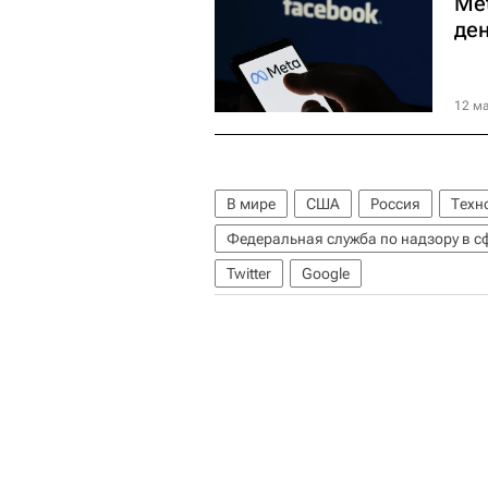
Me
де
12 ма
В мире
США
Россия
Техн
Twitter
Google