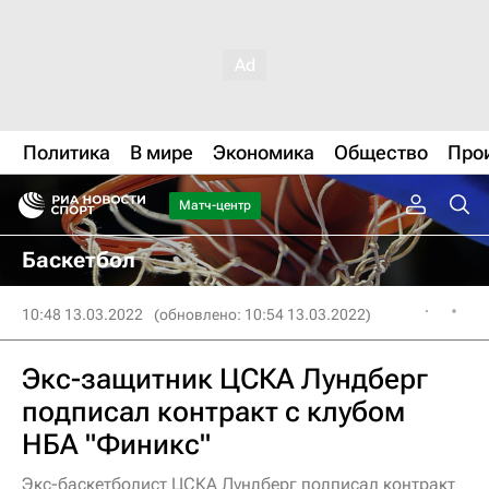
Политика
В мире
Экономика
Общество
Про
Матч-центр
Баскетбол
10:48 13.03.2022
(обновлено: 10:54 13.03.2022)
Экс-защитник ЦСКА Лундберг
подписал контракт с клубом
НБА "Финикс"
Экс-баскетболист ЦСКА Лундберг подписал контракт