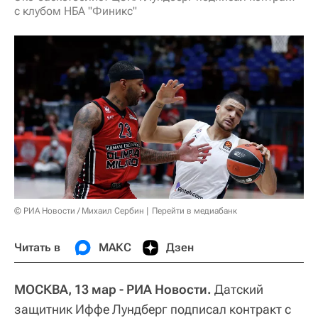
с клубом НБА "Финикс"
© РИА Новости / Михаил Сербин
Перейти в медиабанк
Читать в
МАКС
Дзен
МОСКВА, 13 мар - РИА Новости.
Датский
защитник Иффе Лундберг подписал контракт с