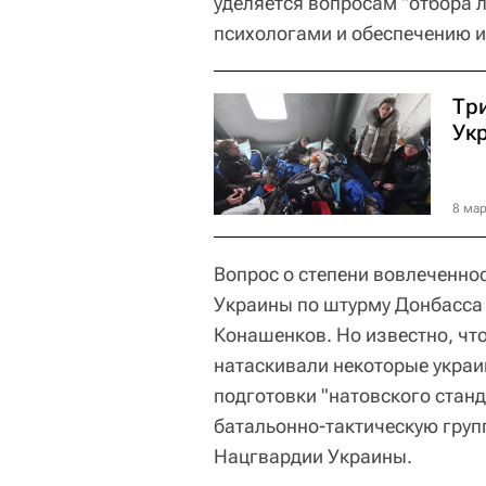
уделяется вопросам "отбора 
психологами и обеспечению и
Тр
Ук
8 мар
Вопрос о степени вовлеченно
Украины по штурму Донбасса 
Конашенков. Но известно, чт
натаскивали некоторые укра
подготовки "натовского станд
батальонно-тактическую груп
Нацгвардии Украины.