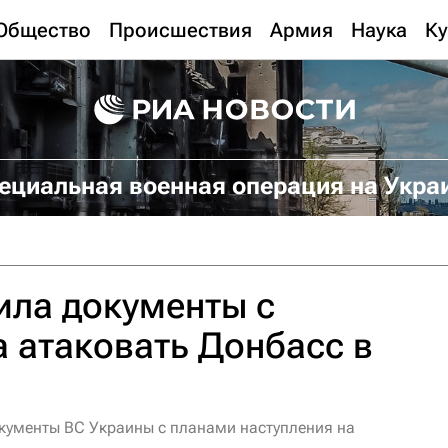
Общество
Происшествия
Армия
Наука
Ку
ециальная военная операция на Укра
ила документы с
 атаковать Донбасс в
кументы ВС Украины с планами наступления на