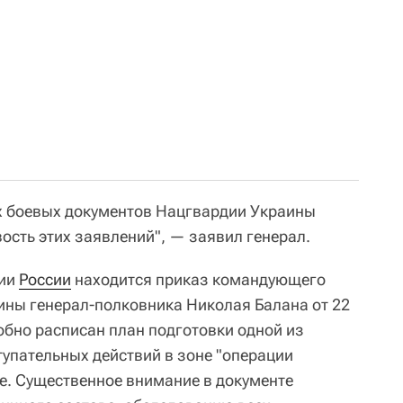
х боевых документов Нацгвардии Украины
сть этих заявлений", — заявил генерал.
нии
России
находится приказ командующего
ны генерал-полковника Николая Балана от 22
обно расписан план подготовки одной из
тупательных действий в зоне "операции
е. Существенное внимание в документе