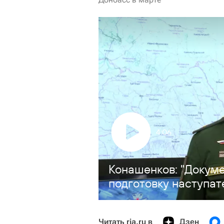
4:06
Конашенков: "Докум
подготовку наступат
Читать ria.ru в
Дзен