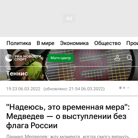
Политика
В мире
Экономика
Общество
Про
Матч-центр
Теннис
19:23 06.03.2022
(обновлено: 21:54 06.03.2022)
"Надеюсь, это временная мера":
Медведев — о выступлении без
флага России
Даниил Медведев: жду момента, когда смогу вернуть