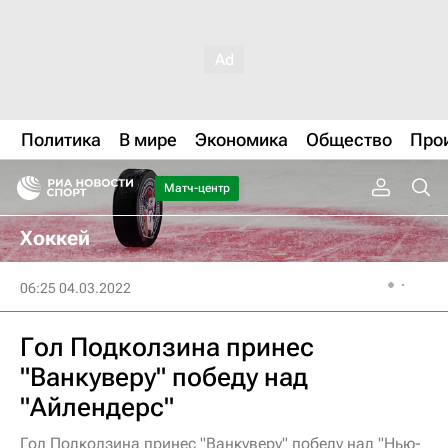
Политика
В мире
Экономика
Общество
Про
Матч-центр
Хоккей
06:25 04.03.2022
Гол Подколзина принес
"Ванкуверу" победу над
"Айлендерс"
Гол Подколзина принес "Ванкуверу" победу над "Нью-