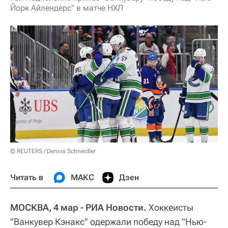
Йорк Айлендерс" в матче НХЛ
© REUTERS / Dennis Schneidler
Читать в
МАКС
Дзен
МОСКВА, 4 мар - РИА Новости.
Хоккеисты
"Ванкувер Кэнакс" одержали победу над "Нью-