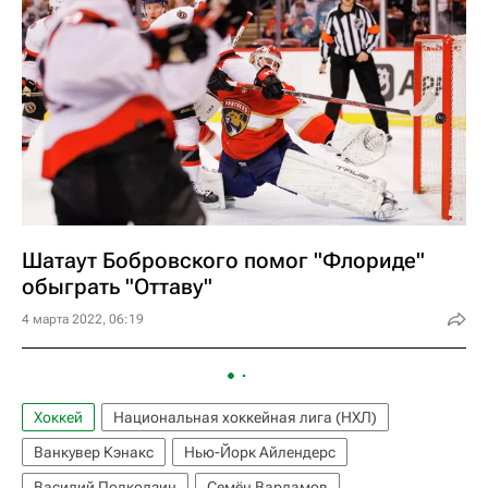
Шатаут Бобровского помог "Флориде"
обыграть "Оттаву"
4 марта 2022, 06:19
Хоккей
Национальная хоккейная лига (НХЛ)
Ванкувер Кэнакс
Нью-Йорк Айлендерс
Василий Подколзин
Семён Варламов