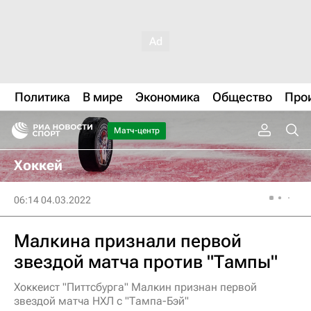
Политика
В мире
Экономика
Общество
Про
Матч-центр
Хоккей
06:14 04.03.2022
Малкина признали первой
звездой матча против "Тампы"
Хоккеист "Питтсбурга" Малкин признан первой
звездой матча НХЛ с "Тампа-Бэй"