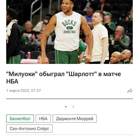
"Милуоки" обыграл "Шарлотт" в матче
НБА
1 марта 2022, 07:37
Баскетбол
НБА
Деджонте Мюррей
Сан-Антонио Спёрс