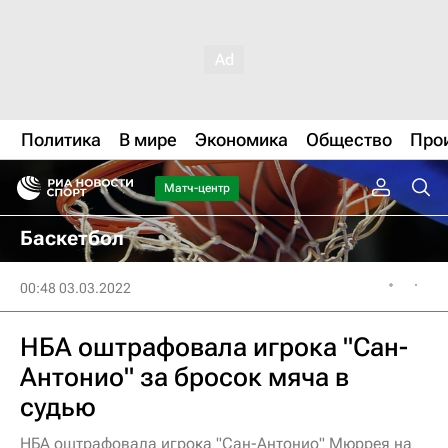
Политика
В мире
Экономика
Общество
Про
Матч-центр
Баскетбол
00:48 03.03.2022
НБА оштрафовала игрока "Сан-
Антонио" за бросок мяча в
судью
НБА оштрафовала игрока "Сан-Антонио" Мюррея на