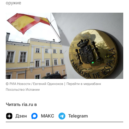
оружие
© РИА Новости / Евгений Одиноков
Перейти в медиабанк
Посольство Испании
Читать ria.ru в
Дзен
МАКС
Telegram