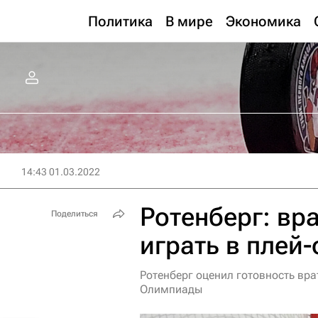
Политика
В мире
Экономика
14:43 01.03.2022
Ротенберг: вр
Поделиться
играть в плей
Ротенберг оценил готовность вр
Олимпиады