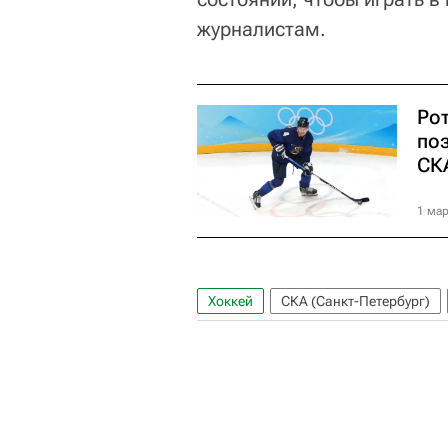
журналистам.
Ро
по
СК
1 мар
Хоккей
СКА (Санкт-Петербург)