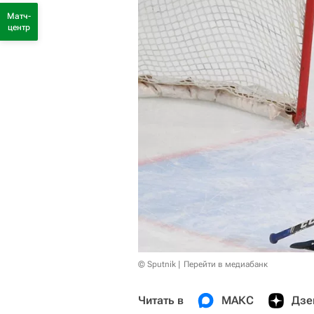
Матч-
центр
© Sputnik
Перейти в медиабанк
Читать в
МАКС
Дзе