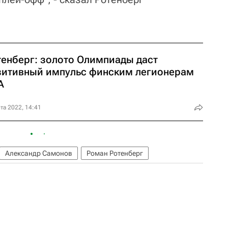
тенберг: золото Олимпиады даст
зитивный импульс финским легионерам
А
та 2022, 14:41
Александр Самонов
Роман Ротенберг