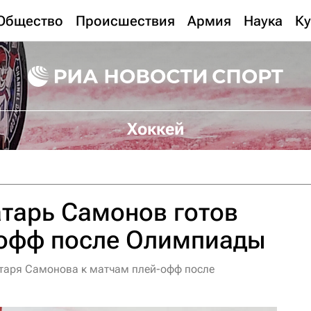
Общество
Происшествия
Армия
Наука
Ку
Хоккей
атарь Самонов готов
-офф после Олимпиады
атаря Самонова к матчам плей-офф после