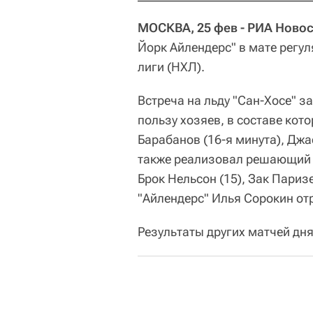
МОСКВА, 25 фев - РИА Новос
Йорк Айлендерс" в мате регу
лиги (НХЛ).
Встреча на льду "Сан-Хосе" зав
пользу хозяев, в составе ко
Барабанов (16-я минута), Джа
также реализовал решающий б
Брок Нельсон (15), Зак Паризе
"Айлендерс" Илья Сорокин отр
Результаты других матчей дня