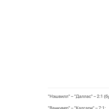
"Нэшвилл" – "Даллас" – 2:1 (б
"Ванкувер" – "Калгари" – 7:1;