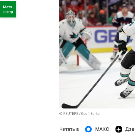
Матч-
центр
© REUTERS / Geoff Burke
Читать в
МАКС
Дзе