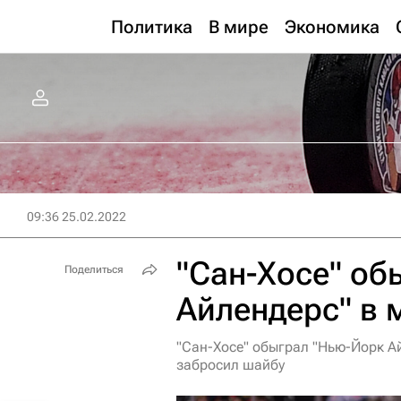
Политика
В мире
Экономика
09:36 25.02.2022
"Сан-Хосе" об
Поделиться
Айлендерс" в 
"Сан-Хосе" обыграл "Нью-Йорк А
забросил шайбу