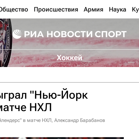
Общество
Происшествия
Армия
Наука
Ку
Хоккей
ыграл "Нью-Йорк
матче НХЛ
йлендерс" в матче НХЛ, Александр Барабанов