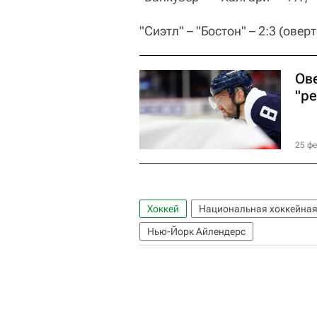
"Сиэтл" – "Бостон" – 2:3 (овер
Ов
"р
25 фе
Хоккей
Национальная хоккейная
Нью-Йорк Айлендерс