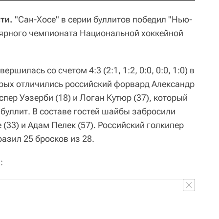
ти.
"Сан-Хосе" в серии буллитов победил "Нью-
лярного чемпионата Национальной хоккейной
ершилась со счетом 4:3 (2:1, 1:2, 0:0, 0:0, 1:0) в
торых отличились российский форвард Александр
спер Уэзерби (18) и Логан Кутюр (37), который
уллит. В составе гостей шайбы забросили
 (33) и Адам Пелек (57). Российский голкипер
азил 25 бросков из 28.
: