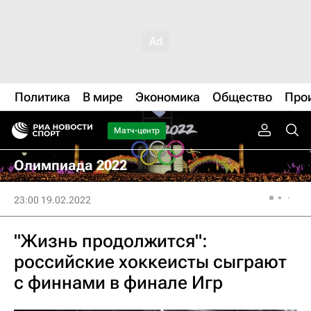
Политика
В мире
Экономика
Общество
Про
Матч-центр
Олимпиада 2022
23:00 19.02.2022
"Жизнь продолжится":
российские хоккеисты сыграют
с финнами в финале Игр