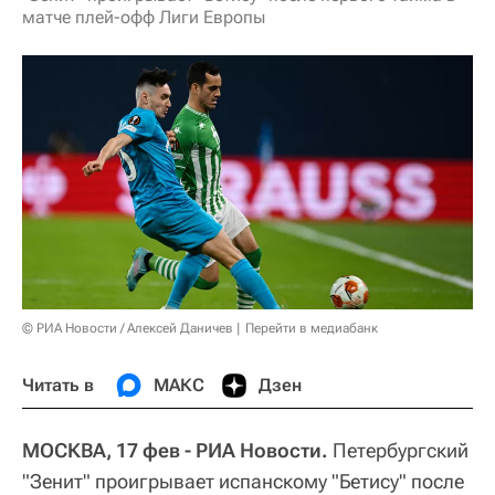
матче плей-офф Лиги Европы
© РИА Новости / Алексей Даничев
Перейти в медиабанк
Читать в
МАКС
Дзен
МОСКВА, 17 фев - РИА Новости.
Петербургский
"Зенит" проигрывает испанскому "Бетису" после