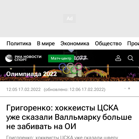
Политика
В мире
Экономика
Общество
Про
Матч-центр
Олимпиада 2022
12:05 17.02.2022
(обновлено: 12:06 17.02.2022)
Григоренко: хоккеисты ЦСКА
уже сказали Валльмарку больше
не забивать на ОИ
Григоренко: хоккеисты ЦСКА уже сказали шведу