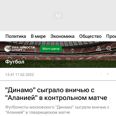
Политика
В мире
Экономика
Общество
Про
Матч-центр
Футбол
13:41 17.02.2022
"Динамо" сыграло вничью с
"Аланией" в контрольном матче
Футболисты московского "Динамо" сыграли вничью с
"Аланией" в товарищеском матче