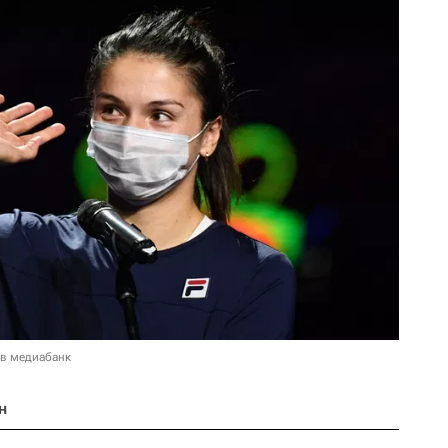
 в медиабанк
н