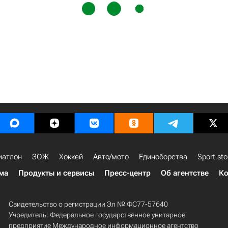
иатлон
ЗОЖ
Хоккей
Авто/мото
Единоборства
Sport sto
ма
Продукты и сервисы
Пресс-центр
Об агентстве
Ко
Свидетельство о регистрации Эл № ФС77-57640
Учредитель: Федеральное государственное унитарное
предприятие Международное информационное агентство