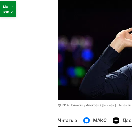
Матч-
центр
© РИА Новости / Алексей Даничев
Перейти
Читать в
МАКС
Дзе