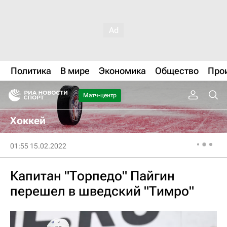
Политика
В мире
Экономика
Общество
Про
Матч-центр
Хоккей
01:55 15.02.2022
Капитан "Торпедо" Пайгин
перешел в шведский "Тимро"