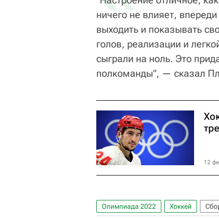
ничего не влияет, вперед
выходить и показывать сво
голов, реализации и легко
сыграли на ноль. Это прид
полкоманды", — сказал Пл
Хо
тр
12 фе
Олимпиада 2022
Хоккей
Сбо