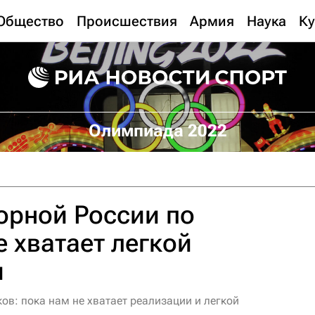
Общество
Происшествия
Армия
Наука
Ку
Олимпиада 2022
орной России по
е хватает легкой
и
ов: пока нам не хватает реализации и легкой