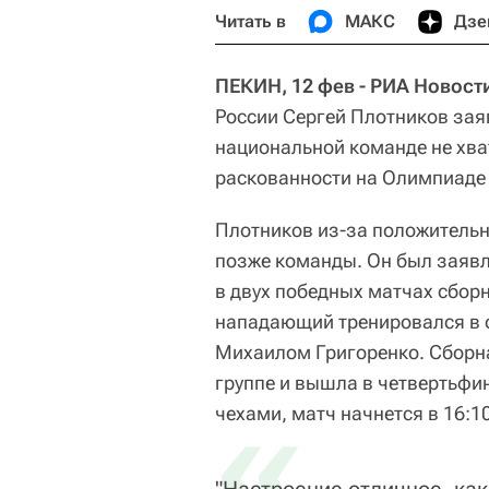
Читать в
МАКС
Дзе
ПЕКИН, 12 фев - РИА Новост
России Сергей Плотников зая
национальной команде не хва
раскованности на Олимпиаде 
Плотников из-за положительн
позже команды. Он был заявл
в двух победных матчах сборн
нападающий тренировался в 
Михаилом Григоренко. Сборна
группе и вышла в четвертьфин
«
чехами, матч начнется в 16:10
"Настроение отличное, как