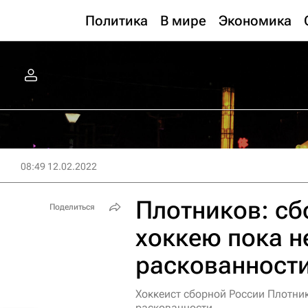
Политика
В мире
Экономика
08:49 12.02.2022
Плотников: сб
Поделиться
хоккею пока н
раскованност
Хоккеист сборной России Плотник
раскованности