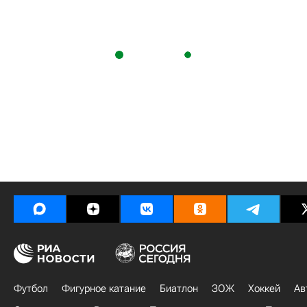
Футбол
Фигурное катание
Биатлон
ЗОЖ
Хоккей
Ав