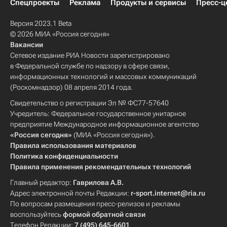
Спецпроекты
Реклама
Продукты и сервисы
Пресс-ц
Версия 2023.1 Beta
© 2026 МИА «Россия сегодня»
Вакансии
Сетевое издание РИА Новости зарегистрировано
в Федеральной службе по надзору в сфере связи,
информационных технологий и массовых коммуникаций
(Роскомнадзор) 08 апреля 2014 года.
Свидетельство о регистрации Эл № ФС77-57640
Учредитель: Федеральное государственное унитарное
предприятие Международное информационное агентство
«Россия сегодня»
(МИА «Россия сегодня»).
Правила использования материалов
Политика конфиденциальности
Правила применения рекомендательных технологий
Главный редактор:
Гаврилова А.В.
Адрес электронной почты Редакции:
r-sport.internet@ria.ru
По вопросам размещения пресс-релизов и рекламы
воспользуйтесь
формой обратной связи
Телефон Редакции:
7 (495) 645-6601