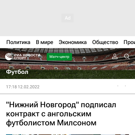
Политика
В мире
Экономика
Общество
Про
Матч-центр
Футбол
17:18 12.02.2022
"Нижний Новгород" подписал
контракт с ангольским
футболистом Милсоном