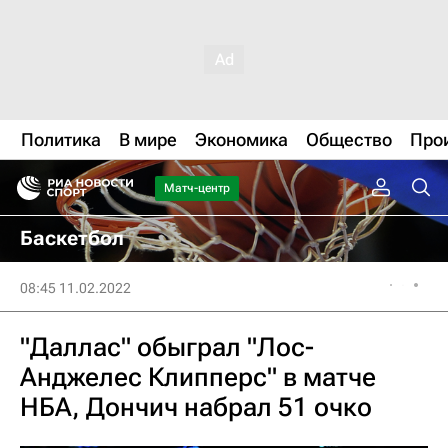
Политика
В мире
Экономика
Общество
Про
Матч-центр
Баскетбол
08:45 11.02.2022
"Даллас" обыграл "Лос-
Анджелес Клипперс" в матче
НБА, Дончич набрал 51 очко