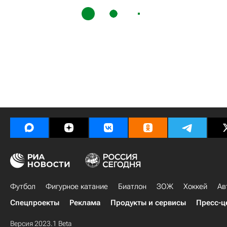
Футбол
Фигурное катание
Биатлон
ЗОЖ
Хоккей
Ав
Спецпроекты
Реклама
Продукты и сервисы
Пресс-ц
Версия 2023.1 Beta