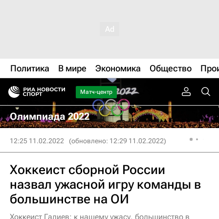
Политика
В мире
Экономика
Общество
Про
Матч-центр
Олимпиада 2022
12:25 11.02.2022
(обновлено: 12:29 11.02.2022)
Хоккеист сборной России
назвал ужасной игру команды в
большинстве на ОИ
Хоккеист Галиев: к нашему ужасу, большинство в