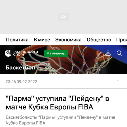
Политика
В мире
Экономика
Общество
Про
Матч-центр
Баскетбол
23:26 09.02.2022
"Парма" уступила "Лейдену" в
матче Кубка Европы FIBA
Баскетболисты "Пармы" уступили "Лейдену" в матче
Кубка Европы FIBA