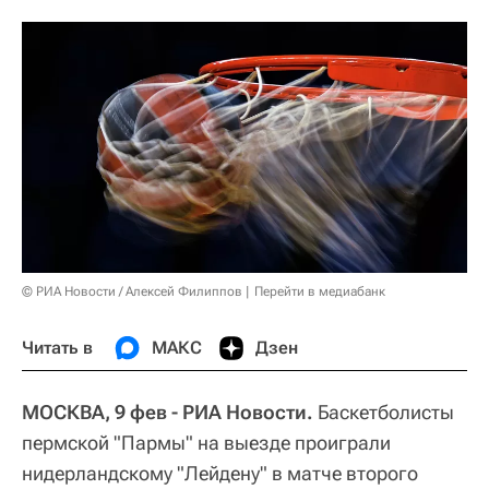
© РИА Новости / Алексей Филиппов
Перейти в медиабанк
Читать в
МАКС
Дзен
МОСКВА, 9 фев - РИА Новости.
Баскетболисты
пермской "Пармы" на выезде проиграли
нидерландскому "Лейдену" в матче второго