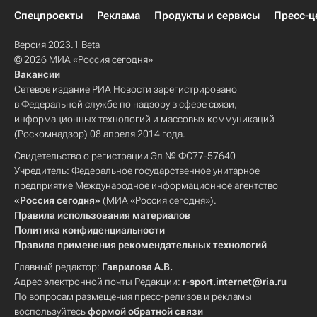
Спецпроекты
Реклама
Продукты и сервисы
Пресс-ц
Версия 2023.1 Beta
© 2026 МИА «Россия сегодня»
Вакансии
Сетевое издание РИА Новости зарегистрировано
в Федеральной службе по надзору в сфере связи,
информационных технологий и массовых коммуникаций
(Роскомнадзор) 08 апреля 2014 года.
Свидетельство о регистрации Эл № ФС77-57640
Учредитель: Федеральное государственное унитарное
предприятие Международное информационное агентство
«Россия сегодня»
(МИА «Россия сегодня»).
Правила использования материалов
Политика конфиденциальности
Правила применения рекомендательных технологий
Главный редактор:
Гаврилова А.В.
Адрес электронной почты Редакции:
r-sport.internet@ria.ru
По вопросам размещения пресс-релизов и рекламы
воспользуйтесь
формой обратной связи