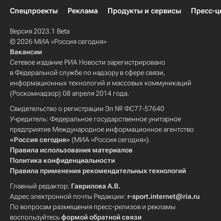
Спецпроекты
Реклама
Продукты и сервисы
Пресс-ц
Версия 2023.1 Beta
© 2026 МИА «Россия сегодня»
Вакансии
Сетевое издание РИА Новости зарегистрировано
в Федеральной службе по надзору в сфере связи,
информационных технологий и массовых коммуникаций
(Роскомнадзор) 08 апреля 2014 года.
Свидетельство о регистрации Эл № ФС77-57640
Учредитель: Федеральное государственное унитарное
предприятие Международное информационное агентство
«Россия сегодня»
(МИА «Россия сегодня»).
Правила использования материалов
Политика конфиденциальности
Правила применения рекомендательных технологий
Главный редактор:
Гаврилова А.В.
Адрес электронной почты Редакции:
r-sport.internet@ria.ru
По вопросам размещения пресс-релизов и рекламы
воспользуйтесь
формой обратной связи