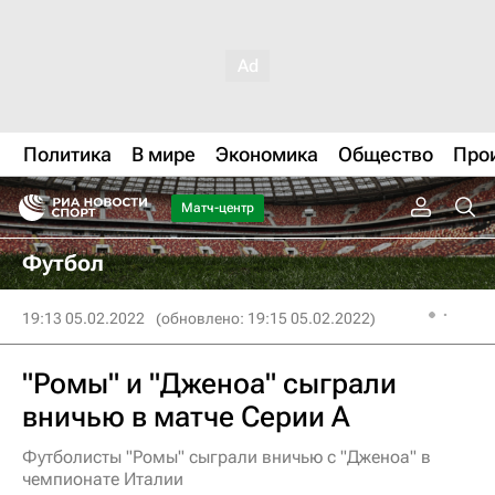
Политика
В мире
Экономика
Общество
Про
Матч-центр
Футбол
19:13 05.02.2022
(обновлено: 19:15 05.02.2022)
"Ромы" и "Дженоа" сыграли
вничью в матче Серии А
Футболисты "Ромы" сыграли вничью с "Дженоа" в
чемпионате Италии