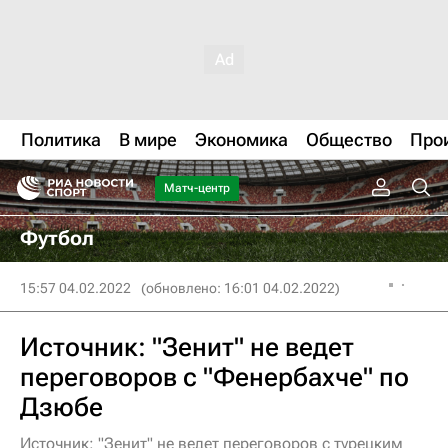
Политика
В мире
Экономика
Общество
Про
Матч-центр
Футбол
15:57 04.02.2022
(обновлено: 16:01 04.02.2022)
Источник: "Зенит" не ведет
переговоров с "Фенербахче" по
Дзюбе
Источник: "Зенит" не ведет переговоров с турецким