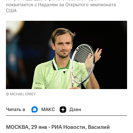
поквитается с Надалем за Открытого чемпионата
США
© MICHAEL ERREY
Читать в
МАКС
Дзен
МОСКВА, 29 янв - РИА Новости, Василий