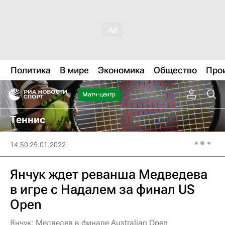
Политика
В мире
Экономика
Общество
Про
Матч-центр
Теннис
14:50 29.01.2022
Янчук ждет реванша Медведева
в игре с Надалем за финал US
Open
Янчук: Медведев в финале Australian Open