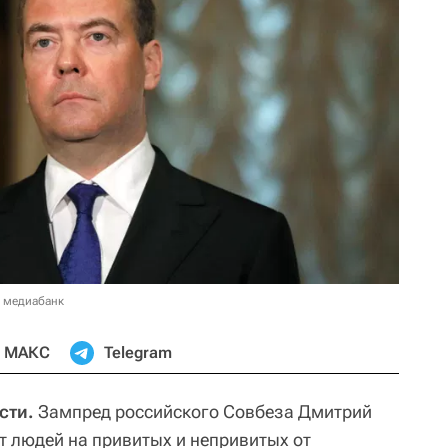
в медиабанк
МАКС
Telegram
сти.
Зампред российского Совбеза Дмитрий
т людей на привитых и непривитых от