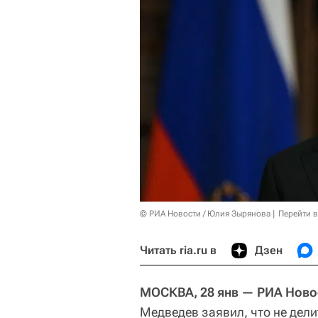
© РИА Новости / Юлия Зырянова
Перейти 
Читать ria.ru в
Дзен
МОСКВА, 28 янв — РИА Ново
Медведев заявил, что не дели