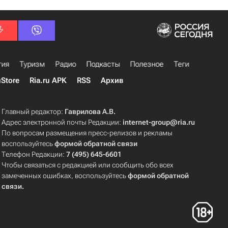
гия
Туризм
Радио
Подкасты
Полезное
Теги
uStore
Ria.ru APK
RSS
Архив
Главный редактор:
Гаврилова А.В.
Адрес электронной почты Редакции:
internet-group@ria.ru
По вопросам размещения пресс-релизов и рекламы
воспользуйтесь
формой обратной связи
Телефон Редакции:
7 (495) 645-6601
Чтобы связаться с редакцией или сообщить обо всех
замеченных ошибках, воспользуйтесь
формой обратной
связи
.