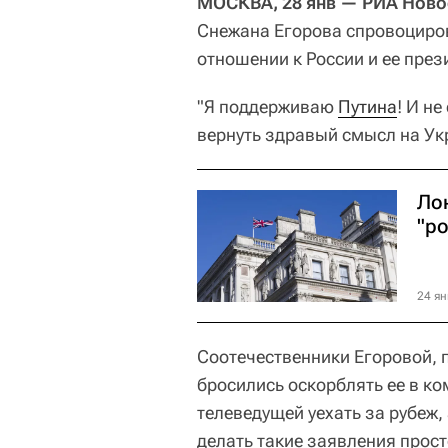
МОСКВА, 28 янв — РИА Ново
Снежана Егорова спровоциров
отношении к России и ее през
"Я поддерживаю
Путина
! И н
вернуть здравый смысл на Ук
Ло
"р
24 ян
Соотечественники Егоровой,
бросились оскорблять ее в к
телеведущей уехать за рубеж,
делать такие заявления прост