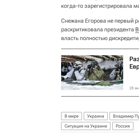
когда-то зарегистрировала ма
Снежана Егорова не первый ра
раскритиковала президента
В
власть полностью дискредити
Ра
Ев
28 ян
В мире
Украина
Владимир П
Ситуация на Украине
Россия