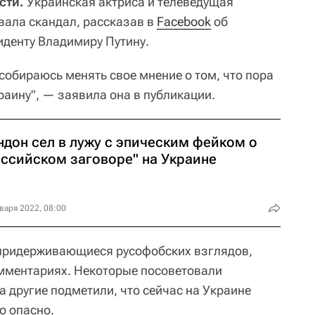
сти.
Украинская актриса и телеведущая
ала скандал, рассказав в
Facebook
об
иденту Владимиру Путину.
е собираюсь менять свое мнение о том, что пора
раину", — заявила она в публикации.
ндон сел в лужу с эпическим фейком о
оссийском заговоре" на Украине
варя 2022, 08:00
 придерживающиеся русофобских взглядов,
омментариях. Некоторые посоветовали
 а другие подметили, что сейчас на Украине
о опасно.