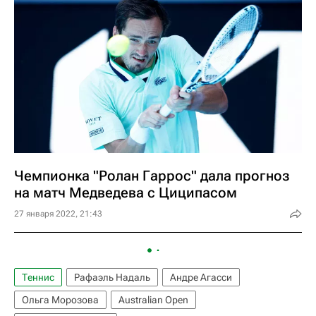
Чемпионка "Ролан Гаррос" дала прогноз
на матч Медведева с Циципасом
27 января 2022, 21:43
Теннис
Рафаэль Надаль
Андре Агасси
Ольга Морозова
Australian Open