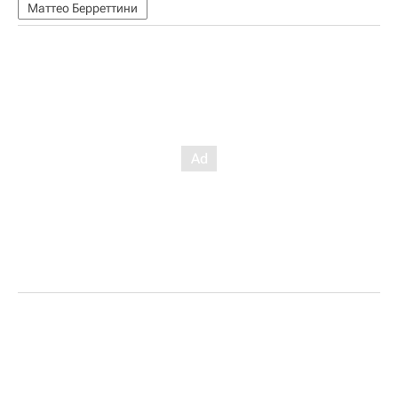
Маттео Берреттини