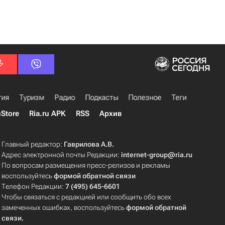
гия
Туризм
Радио
Подкасты
Полезное
Теги
uStore
Ria.ru APK
RSS
Архив
Главный редактор:
Гаврилова А.В.
Адрес электронной почты Редакции:
internet-group@ria.ru
По вопросам размещения пресс-релизов и рекламы
воспользуйтесь
формой обратной связи
Телефон Редакции:
7 (495) 645-6601
Чтобы связаться с редакцией или сообщить обо всех
замеченных ошибках, воспользуйтесь
формой обратной
связи
.