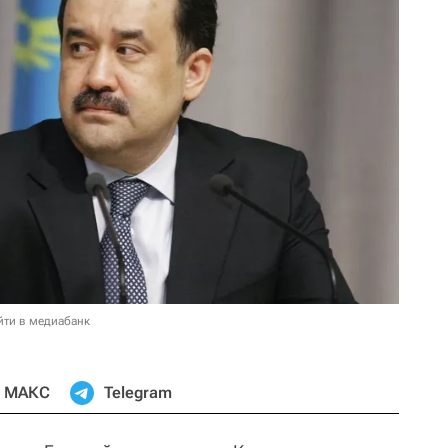
йти в медиабанк
МАКС
Telegram