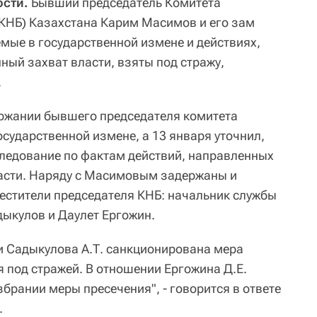
ости.
Бывший председатель Комитета
КНБ) Казахстана Карим Масимов и его зам
мые в государственной измене и действиях,
ный захват власти, взяты под стражу,
.
ержании бывшего председателя комитета
сударственной измене, а 13 января уточнил,
сследование по фактам действий, направленных
ласти. Наряду с Масимовым задержаны и
естители председателя КНБ: начальник службы
дыкулов и Даулет Ергожин.
и Садыкулова А.Т. санкционирована мера
 под стражей. В отношении Ергожина Д.Е.
брании меры пресечения", - говорится в ответе
.