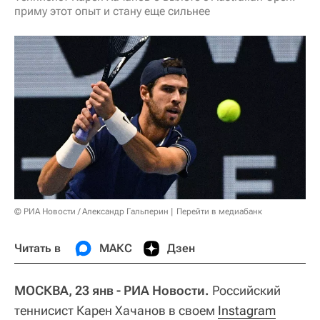
приму этот опыт и стану еще сильнее
© РИА Новости / Александр Гальперин
Перейти в медиабанк
Читать в
МАКС
Дзен
МОСКВА, 23 янв - РИА Новости.
Российский
теннисист Карен Хачанов в своем
Instagram