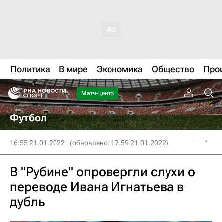
Политика
В мире
Экономика
Общество
Про
Матч-центр
Футбол
16:55 21.01.2022
(обновлено: 17:59 21.01.2022)
В "Рубине" опровергли слухи о
переводе Ивана Игнатьева в
дубль