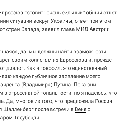
Евросоюз
готовит "очень сильный" общий ответ
ния ситуации вокруг
Украины
, ответ при этом
 от стран Запада, заявил глава
МИД Австрии
оящаяся, да, мы должны найти возможности
дарен своим коллегам из Евросоюза и, прежде
от диалог. Как я говорил, это единственный
иваю каждое публичное заявление моего
езидента (Владимира) Путина. Пока они
 в агрессивной тональности, но я надеюсь, что
. Да, многое из того, что предложила
Россия
,
ал Шалленберг после встречи в
Вене
с
аром Тлеуберди.