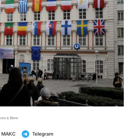
рии в Вене
МАКС
Telegram