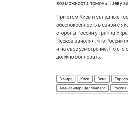
возможности помочь
Киеву
за
При этом Киев и западные го
обеспокоенность в связи с як
стороны России у границ Укр
Песков
заявлял, что Россия п
и на свое усмотрение. По его 
должно волновать.
В мире
Киев
Вена
Еврос
Александер Шалленберг
Россия