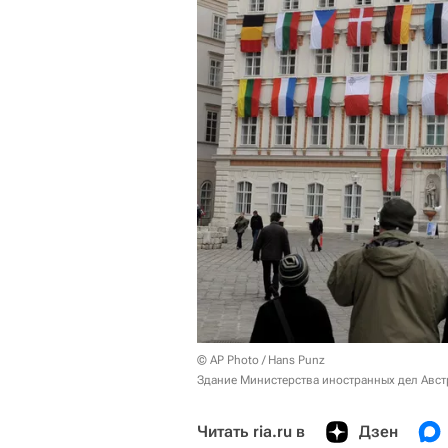
© AP Photo / Hans Punz
Здание Министерства иностранных дел Авст
Читать ria.ru в
Дзен