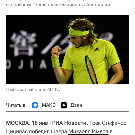
второй круг Открытого чемпионата Австралии
© официальный твиттер ATP Tour
Читать в
МАКС
Дзен
МОСКВА, 18 янв - РИА Новости.
Грек Стефанос
Циципас победил шведа
Микаэля Имера
в