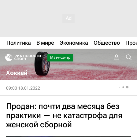
Политика
В мире
Экономика
Общество
Про
Матч-центр
Хоккей
09:00 18.01.2022
Продан: почти два месяца без
практики — не катастрофа для
женской сборной