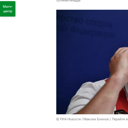
Матч-
центр
© РИА Новости / Максим Блинов
Перейти 