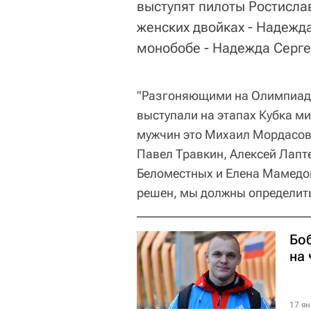
выступят пилоты Ростисла
женских двойках - Надежд
монобобе - Надежда Серге
"Разгоняющими на Олимпиаде 
выступали на этапах Кубка мир
мужчин это Михаил Мордасов,
Павел Травкин, Алексей Лапт
Беломестных и Елена Мамедо
решен, мы должны определить
Бо
на
17 ян