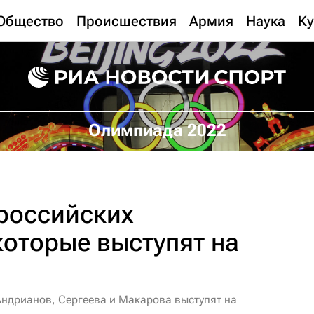
Общество
Происшествия
Армия
Наука
Ку
Олимпиада 2022
российских
которые выступят на
Андрианов, Сергеева и Макарова выступят на