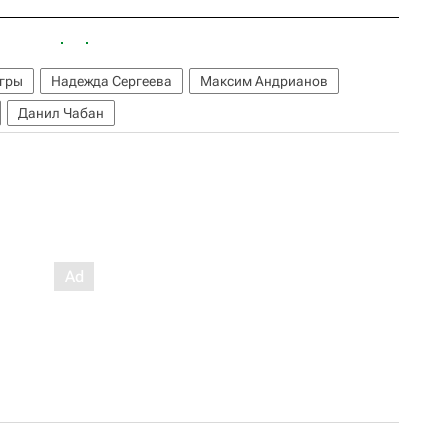
гры
Надежда Сергеева
Максим Андрианов
Данил Чабан