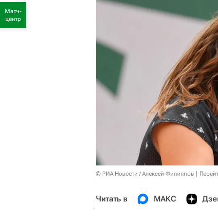
Матч-
центр
© РИА Новости / Алексей Филиппов
Перейт
Читать в
МАКС
Дзе