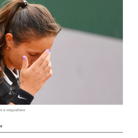
и в медиабанк
н