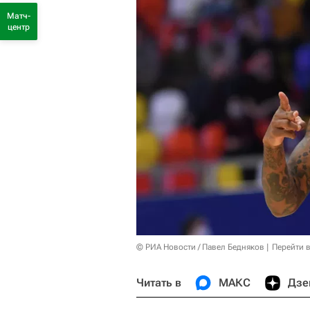
Матч-
центр
© РИА Новости / Павел Бедняков
Перейти 
Читать в
МАКС
Дзе