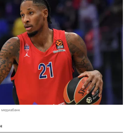
в медиабанк
н