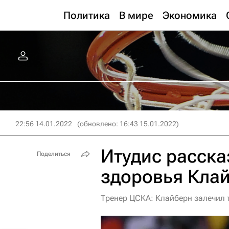
Политика
В мире
Экономика
22:56 14.01.2022
(обновлено: 16:43 15.01.2022)
Итудис расска
Поделиться
здоровья Кла
Тренер ЦСКА: Клайберн залечил т