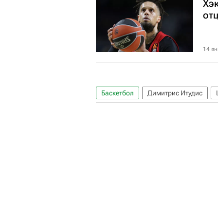
Хэк
от
14 ян
Баскетбол
Димитрис Итудис