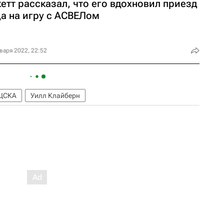
етт рассказал, что его вдохновил приезд
ца на игру с АСВЕЛом
варя 2022, 22:52
ЦСКА
Уилл Клайберн