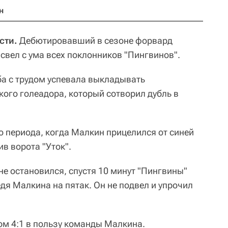
н
сти.
Дебютировавший в сезоне форвард
свел с ума всех поклонников "Пингвинов".
ба с трудом успевала выкладывать
го голеадора, который сотворил дубль в
о периода, когда Малкин прицелился от синей
в ворота "Уток".
не остановился, спустя 10 минут "Пингвины"
я Малкина на пятак. Он не подвел и упрочил
ом 4:1 в пользу команды Малкина.