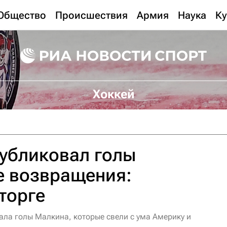
Общество
Происшествия
Армия
Наука
Ку
Хоккей
публиковал голы
е возвращения:
торге
ала голы Малкина, которые свели с ума Америку и