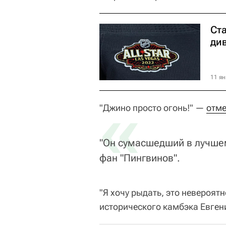
Ст
ди
11 ян
«
"Джино просто огонь!" —
отме
"Он сумасшедший в лучше
фан "Пингвинов".
"Я хочу рыдать, это невероят
исторического камбэка Евген