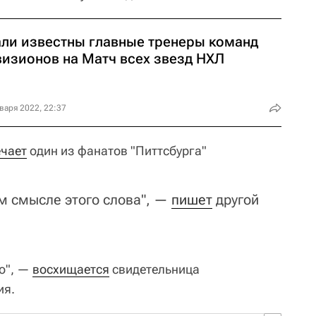
али известны главные тренеры команд
визионов на Матч всех звезд НХЛ
варя 2022, 22:37
чает
один из фанатов "Питтсбурга"
м смысле этого слова", —
пишет
другой
но", —
восхищается
свидетельница
ия.