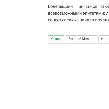
Болельщики "Пингвинов" такж
всевозможными эпитетами: ле
соцсетях также начали появл
Хоккей
Евгений Малкин
Наци