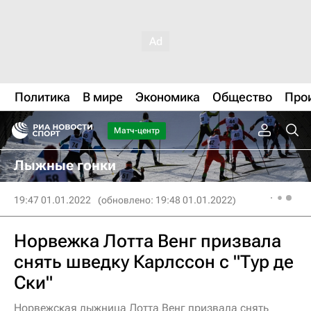
Политика
В мире
Экономика
Общество
Про
Матч-центр
Лыжные гонки
19:47 01.01.2022
(обновлено: 19:48 01.01.2022)
Норвежка Лотта Венг призвала
снять шведку Карлссон с "Тур де
Ски"
Норвежская лыжница Лотта Венг призвала снять