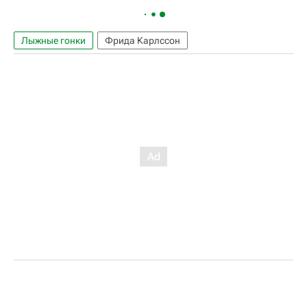
Лыжные гонки
Фрида Карлссон