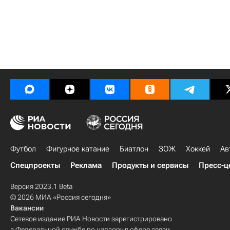
Футбол
Фигурное катание
Биатлон
ЗОЖ
Хоккей
Ав
Спецпроекты
Реклама
Продукты и сервисы
Пресс-ц
Версия 2023.1 Beta
© 2026 МИА «Россия сегодня»
Вакансии
Сетевое издание РИА Новости зарегистрировано
в Федеральной службе по надзору в сфере связи,