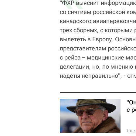
"ФХР выяснит информацию
со снятием российской ком
канадского авиаперевозчи
трех сборных, с которыми
вылететь в Европу. Основн
представителям российско
с рейса – медицинские ма
делегации, но, по мнению
надеты неправильно", - от
"О
с 
1 янв