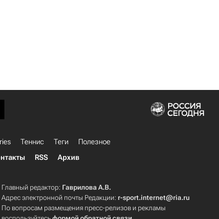
ries
Теннис
Теги
Полезное
нтакты
RSS
Архив
Главный редактор:
Гаврилова А.В.
Адрес электронной почты Редакции:
r-sport.internet@ria.ru
По вопросам размещения пресс-релизов и рекламы
воспользуйтесь
формой обратной связи