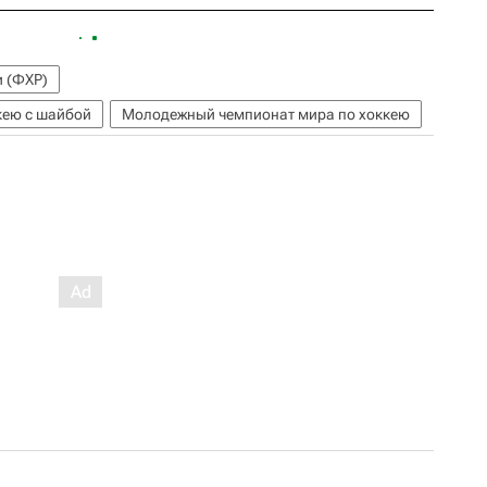
и (ФХР)
кею с шайбой
Молодежный чемпионат мира по хоккею