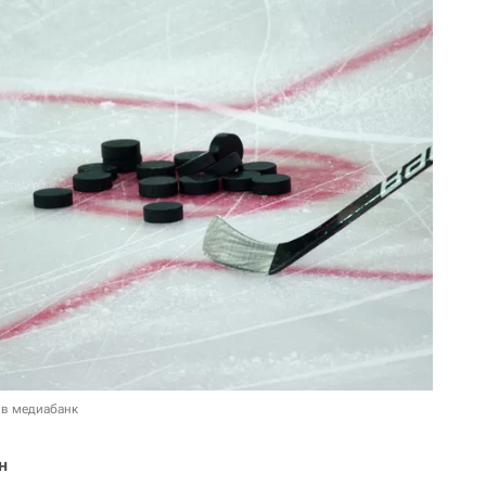
 в медиабанк
н