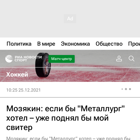
Политика
В мире
Экономика
Общество
Про
Матч-центр
Хоккей
10:25 25.12.2021
Мозякин: если бы "Металлург"
хотел – уже поднял бы мой
свитер
Мозякин: если бы "Металлург" хотел – уже поднял бы